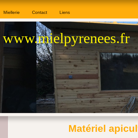
Miellerie
Contact
Liens
www.mielpyrenees.fr
Matériel apicul