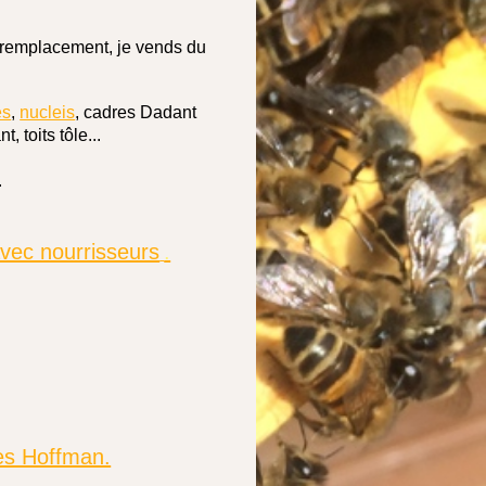
du remplacement, je vends du
es
,
nucleis
, cadres Dadant
 toits tôle...
.
vec nourrisseurs
.
es Hoffman.