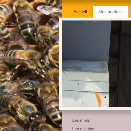
Accueil
Mes produits
Les miels
Les essaims