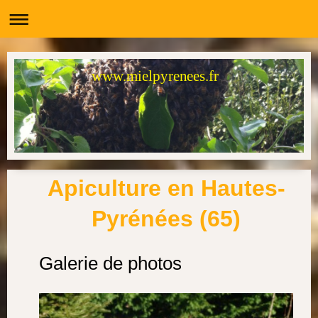
www.mielpyrenees.fr
Apiculture en Hautes-
Pyrénées (65)
Galerie de photos