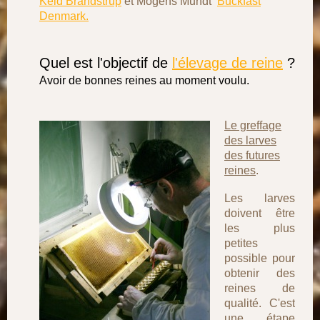
Keld Brandstrup
et Mogens Mundt
Buckfast
Denmark.
Quel est l'objectif de
l'élevage de reine
?
Avoir de bonnes reines au moment voulu.
Le greffage
des larves
des futures
reines
.
Les larves
doivent être
les plus
petites
possible pour
obtenir des
reines de
qualité. C'est
une étape