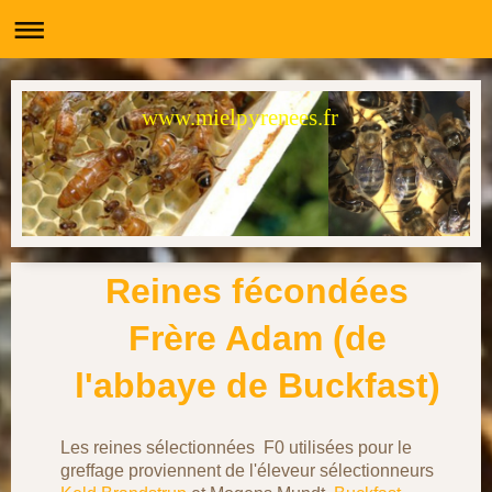
www.mielpyrenees.fr
Reines fécondées
Frère Adam (de
l'abbaye de Buckfast)
Les reines sélectionnées F0 utilisées pour le
greffage proviennent de l'éleveur sélectionneurs