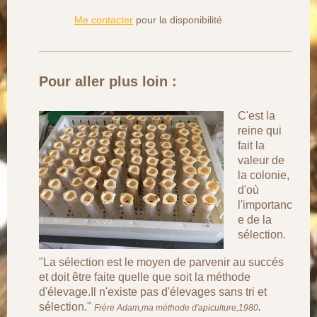
Me contacter
pour la disponibilité
Pour aller plus loin :
C'est la
reine qui
fait la
valeur de
la colonie,
d'où
l'importanc
e de la
sélection.
"La sélection est le moyen de parvenir au succés
et doit être faite quelle que soit la méthode
d'élevage.Il n'existe pas d'élevages sans tri et
sélection."
.
Frère Adam,ma méthode d'apiculture,1980